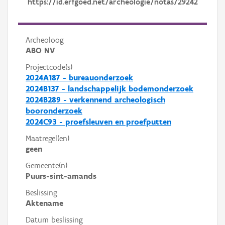
https://id.erfgoed.net/archeologie/notas/29242
Archeoloog
ABO NV
Projectcode(s)
2024A187 - bureauonderzoek
2024B137 - landschappelijk bodemonderzoek
2024B289 - verkennend archeologisch
booronderzoek
2024C93 - proefsleuven en proefputten
Maatregel(en)
geen
Gemeente(n)
Puurs-sint-amands
Beslissing
Aktename
Datum beslissing