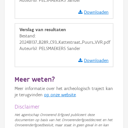
Auteur(s): PELSMAEKERS Sander
OSM-Basiskaart
Ortho
Downloaden
GRB-Basiskaart
Verslag van resultaten
GRB-Basiskaart in grijswaarden
Bestand:
2024B137_B289_C93_Kattestraat_Puurs_VVR.pdf
Auteur(s): PELSMAEKERS Sander
Downloaden
Meer weten?
Meer informatie over het archeologisch traject kan
je terugvinden
op onze website
.
Disclaimer
Het agentschap Onroerend Erfgoed publiceert deze
documenten op basis van het Onroerenderfgoeddecreet en het
Onroerenderfgoedbesluit, maar staat in geen geval in en kan