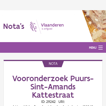
Nota's
MENU
NOTA
Nota's
Vooronderzoek Puurs-
Aanmelden
Sint-Amands
Kattestraat
ID: 29242 URI: