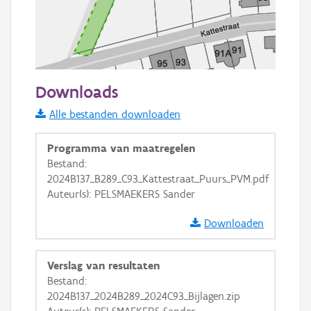
50 m
Downloads
Informatie Vlaanderen
Alle bestanden downloaden
i
Programma van maatregelen
Bestand:
2024B137_B289_C93_Kattestraat_Puurs_PVM.pdf
+
−
Auteur(s): PELSMAEKERS Sander
Downloaden
Verslag van resultaten
Bestand:
Basis Lagen
2024B137_2024B289_2024C93_Bijlagen.zip