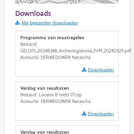
200 m
Downloads
Informatie Vlaanderen
Alle bestanden downloaden
i
Programma van maatregelen
Bestand:
GELO01_2024B388_Archeologienota_PvM_20240329.pdf
+
−
Auteur(s): DERWEDUWEN Natascha
Downloaden
Verslag van resultaten
Bestand: Locatie B (veld 17).zip
Basis Lagen
Auteur(s): DERWEDUWEN Natascha
OSM-Basiskaart
Downloaden
Ortho
GRB-Basiskaart
Verslag van resultaten