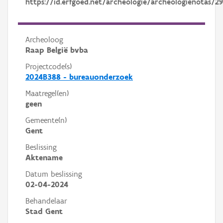
https://id.erfgoed.net/archeologie/archeologienotas/2
Archeoloog
Raap België bvba
Projectcode(s)
2024B388 - bureauonderzoek
Maatregel(en)
geen
Gemeente(n)
Gent
Beslissing
Aktename
Datum beslissing
02-04-2024
Behandelaar
Stad Gent