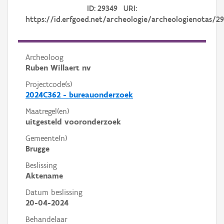
ID: 29349 URI:
https://id.erfgoed.net/archeologie/archeologienotas/2
Archeoloog
Ruben Willaert nv
Projectcode(s)
2024C362 - bureauonderzoek
Maatregel(en)
uitgesteld vooronderzoek
Gemeente(n)
Brugge
Beslissing
Aktename
Datum beslissing
20-04-2024
Behandelaar