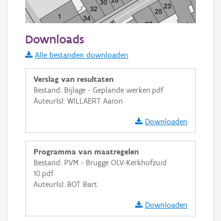
20 m
Downloads
Informatie Vlaanderen
Alle bestanden downloaden
i
Verslag van resultaten
Bestand: Bijlage - Geplande werken.pdf
Auteur(s): WILLAERT Aaron
+
−
Downloaden
Programma van maatregelen
Bestand: PVM - Brugge OLV-Kerkhofzuid
10.pdf
Basis Lagen
Auteur(s): BOT Bart
OSM-Basiskaart
Downloaden
Ortho