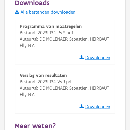
Downloads
Informatie Vlaanderen
Alle bestanden downloaden
i
Programma van maatregelen
Bestand: 2023L134_PvM.pdf
Auteur(s): DE MOLENAER Sebastien, HEIRBAUT
+
−
Elly N.A.
Downloaden
Verslag van resultaten
Bestand: 2023L134_VvR.pdf
Basis Lagen
Auteur(s): DE MOLENAER Sebastien, HEIRBAUT
Elly N.A.
OSM-Basiskaart
Ortho
Downloaden
GRB-Basiskaart
Meer weten?
GRB-Basiskaart in grijswaarden