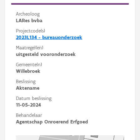
Archeoloog
LARes bvba
Projectcode(s)
2023L134 - bureauonderzoek
Maatregel(en)
uitgesteld vooronderzoek
Gemeente(n)
Willebroek
Beslissing
Aktename
Datum beslissing
11-05-2024
Behandelaar
Agentschap Onroerend Erfgoed