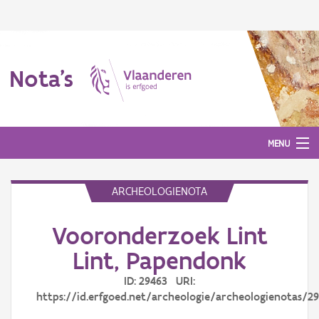
Nota's
MENU
ARCHEOLOGIENOTA
Nota's
Vooronderzoek Lint
Aanmelden
Lint, Papendonk
ID: 29463 URI:
https://id.erfgoed.net/archeologie/archeologienotas/2