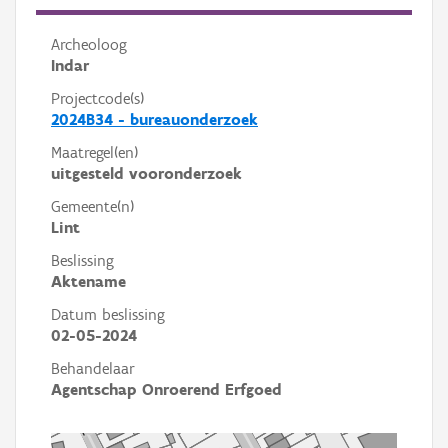
Archeoloog
Indar
Projectcode(s)
2024B34 - bureauonderzoek
Maatregel(en)
uitgesteld vooronderzoek
Gemeente(n)
Lint
Beslissing
Aktename
Datum beslissing
02-05-2024
Behandelaar
Agentschap Onroerend Erfgoed