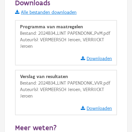
Downloads
Informatie Vlaanderen
Alle bestanden downloaden
i
Programma van maatregelen
Bestand: 2024B34_LINT PAPENDONK_PvM.pdf
Auteur(s): VERMEERSCH Jeroen, VERRIJCKT
+
−
Jeroen
Downloaden
Verslag van resultaten
Bestand: 2024B34_LINT PAPENDONK_VVR.pdf
Basis Lagen
Auteur(s): VERMEERSCH Jeroen, VERRIJCKT
Jeroen
OSM-Basiskaart
Ortho
Downloaden
GRB-Basiskaart
Meer weten?
GRB-Basiskaart in grijswaarden