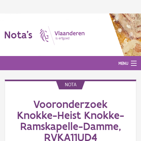
Nota's
MENU
NOTA
Nota's
Vooronderzoek
Aanmelden
Knokke-Heist Knokke-
Ramskapelle-Damme,
RVKA11UD4