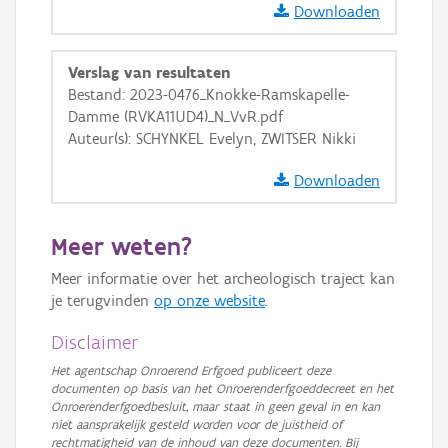
Ortho
Downloaden
GRB-Basiskaart
Verslag van resultaten
GRB-Basiskaart in grijswaarden
Bestand: 2023-0476_Knokke-Ramskapelle-
Damme (RVKA11UD4)_N_VvR.pdf
Auteur(s): SCHYNKEL Evelyn, ZWITSER Nikki
Downloaden
Meer weten?
Meer informatie over het archeologisch traject kan
je terugvinden
op onze website
.
Disclaimer
Het agentschap Onroerend Erfgoed publiceert deze
documenten op basis van het Onroerenderfgoeddecreet en het
Onroerenderfgoedbesluit, maar staat in geen geval in en kan
niet aansprakelijk gesteld worden voor de juistheid of
rechtmatigheid van de inhoud van deze documenten. Bij