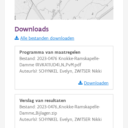
1000 m
Downloads
Informatie Vlaanderen
Alle bestanden downloaden
i
Programma van maatregelen
Bestand: 2023-0476 Knokke-Ramskapelle-
Damme (RVKA11UD4)_N_PvM.pdf
+
−
Auteur(s): SCHYNKEL Evelyn, ZWITSER Nikki
Downloaden
Verslag van resultaten
Bestand: 2023-0476_Knokke-Ramskapelle-
Basis Lagen
Damme_Bijlagen.zip
Auteur(s): SCHYNKEL Evelyn, ZWITSER Nikki
OSM-Basiskaart