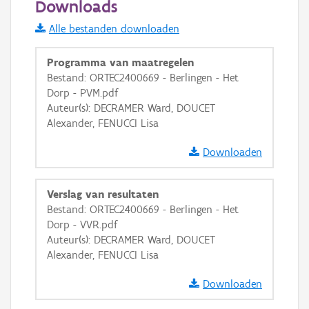
Downloads
Informatie Vlaanderen
Alle bestanden downloaden
i
Programma van maatregelen
Bestand: ORTEC2400669 - Berlingen - Het
Dorp - PVM.pdf
+
−
Auteur(s): DECRAMER Ward, DOUCET
Alexander, FENUCCI Lisa
Downloaden
Verslag van resultaten
Basis Lagen
Bestand: ORTEC2400669 - Berlingen - Het
Dorp - VVR.pdf
OSM-Basiskaart
Auteur(s): DECRAMER Ward, DOUCET
Ortho
Alexander, FENUCCI Lisa
GRB-Basiskaart
Downloaden
GRB-Basiskaart in grijswaarden