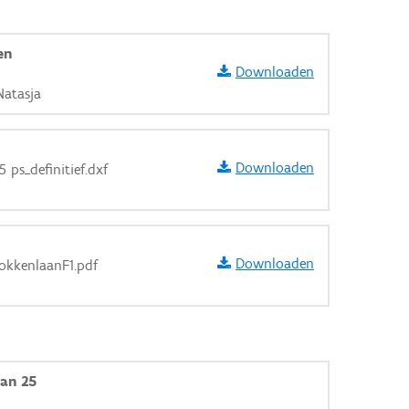
en
Downloaden
Natasja
Downloaden
 ps_definitief.dxf
Downloaden
lokkenlaanF1.pdf
aarden
aan 25