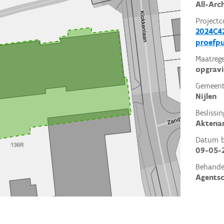
All-Arc
Projectc
2024C42
proefp
Maatrege
opgrav
Gemeent
Nijlen
Beslissin
Aktena
Datum be
09-05-
Behande
Agents