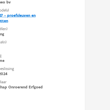
heo bv
ode(s)
7 - proefsleuven en
utten
l(en)
ing
e(n)
g
me
slissing
2024
laar
chap Onroerend Erfgoed