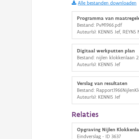
Alle bestanden downloaden
i
Programma van maatregel
Bestand: PvM1966.pdf
Auteur(s): KENNIS Jef, REYNS 
+
−
Digitaal werkputten plan
Bestand: nijlen klokkenlaan 25
Auteur(s): KENNIS Jef
Basis Lagen
Verslag van resultaten
Bestand: Rapport1966NijlenK
OSM-Basiskaart
Auteur(s): KENNIS Jef
Ortho
Relaties
GRB-Basiskaart
GRB-Basiskaart in grijsw
Opgraving Nijlen Klokkenl
Eindverslag - ID 3637