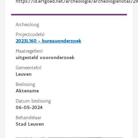
https://id.erfgoed.net/archeologie/archeologienotas/29
Archeoloog
Projectcode(s)
2023L160 - bureauonderzoek
Maatregel(en)
uitgesteld vooronderzoek
Gemeente(n)
Leuven
Beslissing
Aktename
Datum beslissing
06-05-2024
Behandelaar
Stad Leuven