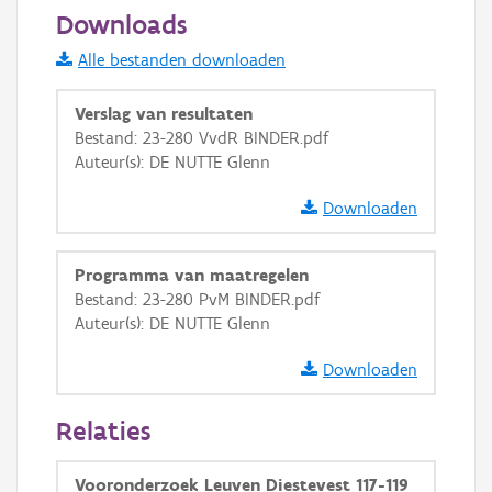
50 m
Downloads
Informatie Vlaanderen
Alle bestanden downloaden
i
Verslag van resultaten
Bestand: 23-280 VvdR BINDER.pdf
Auteur(s): DE NUTTE Glenn
+
−
Downloaden
Programma van maatregelen
Bestand: 23-280 PvM BINDER.pdf
Auteur(s): DE NUTTE Glenn
Basis Lagen
Downloaden
OSM-Basiskaart
Ortho
Relaties
GRB-Basiskaart
Vooronderzoek Leuven Diestevest 117-119
GRB-Basiskaart in grijswaarden