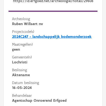
https://id.erfgoed.net/archeologie/notas/29608
Archeoloog
Ruben Willaert nv
Projectcode(s)
2024C247 - landschappelijk bodemonderzoek
Maatregel(en)
geen
Gemeente(n)
Lochristi
Beslissing
Aktename
Datum beslissing
16-05-2024
Behandelaar
Agentschap Onroerend Erfgoed