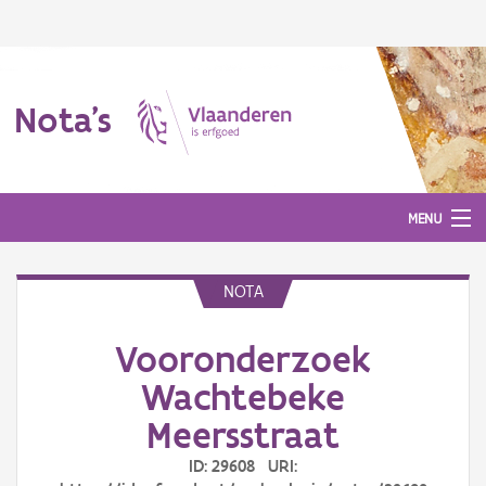
Nota's
MENU
NOTA
Nota's
Vooronderzoek
Aanmelden
Wachtebeke
Meersstraat
ID: 29608 URI: