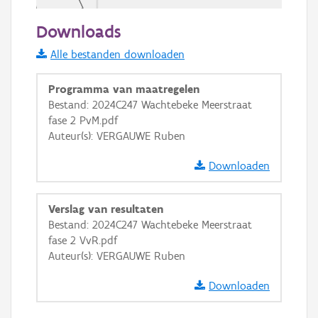
20 m
Downloads
Informatie Vlaanderen
Alle bestanden downloaden
i
Programma van maatregelen
Bestand: 2024C247 Wachtebeke Meerstraat
fase 2 PvM.pdf
+
−
Auteur(s): VERGAUWE Ruben
Downloaden
Verslag van resultaten
Bestand: 2024C247 Wachtebeke Meerstraat
Basis Lagen
fase 2 VvR.pdf
Auteur(s): VERGAUWE Ruben
OSM-Basiskaart
Ortho
Downloaden
GRB-Basiskaart