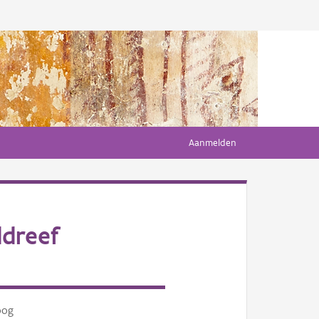
Aanmelden
dreef
oog