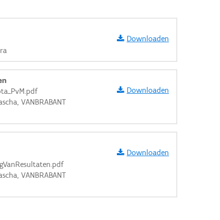
Downloaden
ra
en
Downloaden
ota_PvM.pdf
ascha, VANBRABANT
Downloaden
gVanResultaten.pdf
ascha, VANBRABANT
aarden