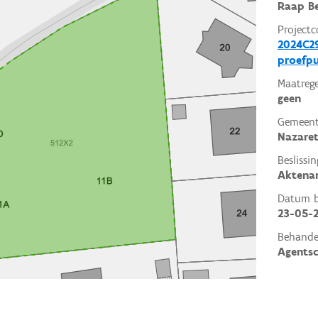
Raap Be
Projectc
2024C29
proefp
Maatrege
geen
Gemeent
Nazaret
Beslissin
Aktena
Datum be
23-05-
Behande
Agents