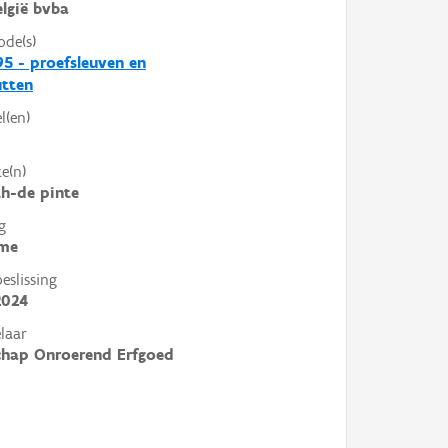
lgië bvba
ode(s)
5 - proefsleuven en
utten
l(en)
e(n)
h-de pinte
g
me
slissing
2024
laar
chap Onroerend Erfgoed