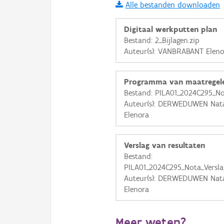
Alle bestanden downloaden
i
Digitaal werkputten plan
Bestand: 2_Bijlagen.zip
Auteur(s): VANBRABANT Eleno
+
−
Programma van maatregel
Bestand: PILA01_2024C295_N
Auteur(s): DERWEDUWEN Nat
Elenora
Basis Lagen
Verslag van resultaten
OSM-Basiskaart
Bestand:
Ortho
PILA01_2024C295_Nota_Versla
Auteur(s): DERWEDUWEN Nat
GRB-Basiskaart
Elenora
GRB-Basiskaart in grijsw
Meer weten?