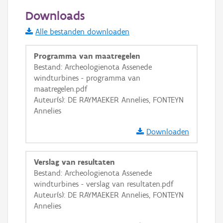
500 m
Downloads
Informatie Vlaanderen
Alle bestanden downloaden
i
Programma van maatregelen
Bestand: Archeologienota Assenede
windturbines - programma van
+
−
maatregelen.pdf
Auteur(s): DE RAYMAEKER Annelies, FONTEYN
Annelies
Downloaden
Basis Lagen
Verslag van resultaten
Bestand: Archeologienota Assenede
OSM-Basiskaart
windturbines - verslag van resultaten.pdf
Ortho
Auteur(s): DE RAYMAEKER Annelies, FONTEYN
Annelies
GRB-Basiskaart