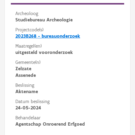
Archeoloog
Studiebureau Archeologie
Projectcode(s)
2023B268 - bureauonderzoek
Maatregel(en)
uitgesteld vooronderzoek
Gemeente(n)
Zelzate
Assenede
Beslissing
Aktename
Datum beslissing
24-05-2024
Behandelaar
Agentschap Onroerend Erfgoed