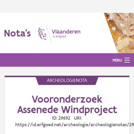
Nota's
MENU
ARCHEOLOGIENOTA
Nota's
Vooronderzoek
Aanmelden
Assenede Windproject
ID: 29692 URI:
https://id.erfgoed.net/archeologie/archeologienotas/2