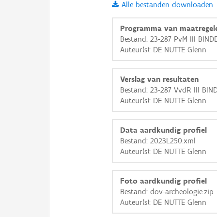
Alle bestanden downloaden
i
Programma van maatregel
Bestand: 23-287 PvM III BIND
Auteur(s): DE NUTTE Glenn
+
−
Verslag van resultaten
Bestand: 23-287 VvdR III BIN
Auteur(s): DE NUTTE Glenn
Basis Lagen
Data aardkundig profiel
Bestand: 2023L250.xml
OSM-Basiskaart
Auteur(s): DE NUTTE Glenn
Ortho
GRB-Basiskaart
Foto aardkundig profiel
Bestand: dov-archeologie.zip
GRB-Basiskaart in grijsw
Auteur(s): DE NUTTE Glenn