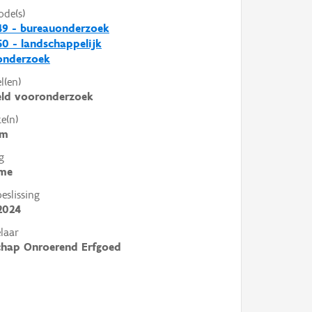
ode(s)
49 - bureauonderzoek
0 - landschappelijk
nderzoek
l(en)
eld vooronderzoek
e(n)
om
g
me
slissing
2024
laar
chap Onroerend Erfgoed