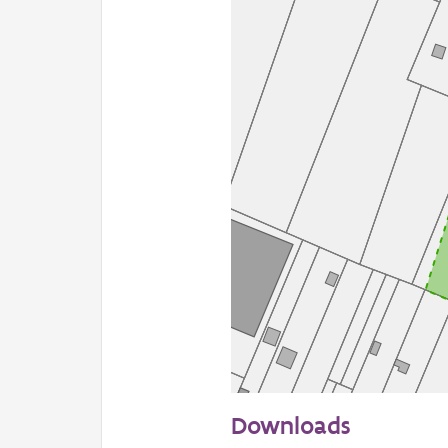
50 m
Downloads
Informatie Vlaanderen