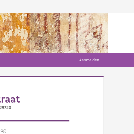
Aanmelden
traat
/29720
oog