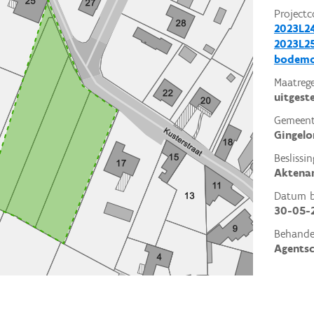
Projectc
2023L2
2023L25
bodemo
Maatrege
uitgest
Gemeent
Gingel
Beslissin
Aktena
Datum be
30-05-
Behande
Agents