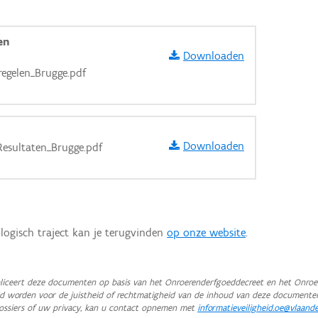
en
Downloaden
gelen_Brugge.pdf
Downloaden
Resultaten_Brugge.pdf
logisch traject kan je terugvinden
op onze website
.
aarden
iceert deze documenten op basis van het Onroerenderfgoeddecreet en het Onroer
teld worden voor de juistheid of rechtmatigheid van de inhoud van deze documente
ossiers of uw privacy, kan u contact opnemen met
informatieveiligheid.oe@vlaand