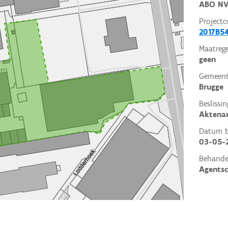
ABO N
Projectc
2017B5
Maatrege
geen
Gemeent
Brugge
Beslissin
Aktena
Datum be
03-05-
Behande
Agents