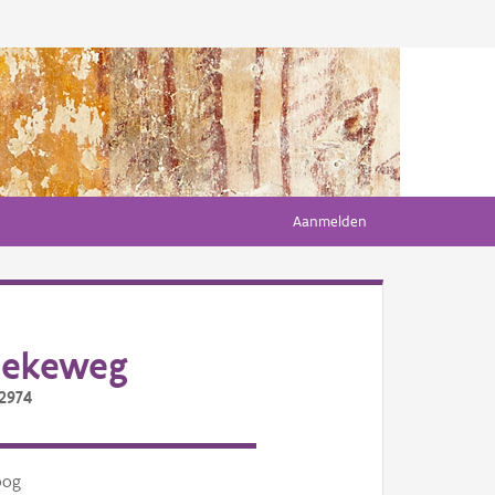
Aanmelden
oekeweg
/2974
oog