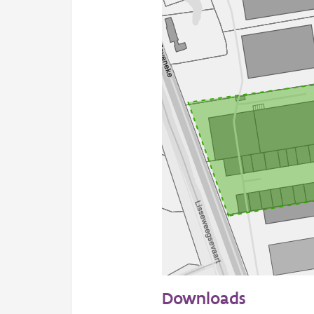
50 m
Downloads
Informatie Vlaanderen