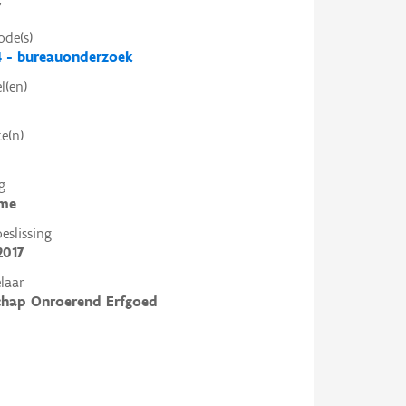
V
ode(s)
4 - bureauonderzoek
l(en)
e(n)
g
me
slissing
2017
laar
chap Onroerend Erfgoed