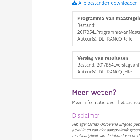
Alle bestanden downloaden
i
Programma van maatregel
Bestand:
2017B54_ProgrammavanMaatre
+
−
Auteur(s): DEFRANCQ Jelle
Verslag van resultaten
Bestand: 2017B54_Verslagvan
Auteur(s): DEFRANCQ jelle
Basis Lagen
Meer weten?
OSM-Basiskaart
Meer informatie over het archeo
Ortho
GRB-Basiskaart
Disclaimer
GRB-Basiskaart in grijsw
Het agentschap Onroerend Erfgoed publ
geval in en kan niet aansprakelijk ges
rechtmatigheid van de inhoud van de d