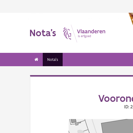
Nota's
Nota's
Vooron
ID: 