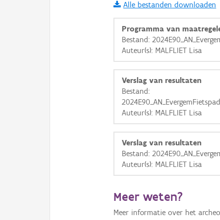
Alle bestanden downloaden
i
Programma van maatregel
Bestand: 2024E90_AN_Everge
Auteur(s): MALFLIET Lisa
+
−
Verslag van resultaten
Bestand:
2024E90_AN_EvergemFietspadF
Auteur(s): MALFLIET Lisa
Basis Lagen
Verslag van resultaten
OSM-Basiskaart
Bestand: 2024E90_AN_Everge
Ortho
Auteur(s): MALFLIET Lisa
GRB-Basiskaart
Meer weten?
GRB-Basiskaart in grijsw
Meer informatie over het archeo