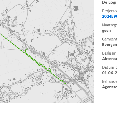
De Logi
Projectc
2024E9
Maatrege
geen
Gemeent
Everge
Beslissin
Aktena
Datum be
01-06-
Behande
Agents