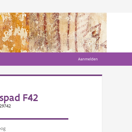
Aanmelden
spad F42
/29742
oog