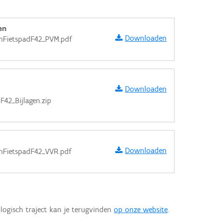
en
Downloaden
mFietspadF42_PVM.pdf
Downloaden
42_Bijlagen.zip
Downloaden
mFietspadF42_VVR.pdf
aarden
logisch traject kan je terugvinden
op onze website
.