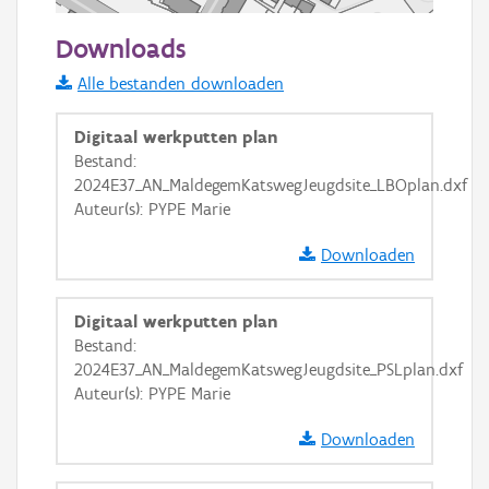
50 m
Downloads
Informatie Vlaanderen
Alle bestanden downloaden
i
Digitaal werkputten plan
Bestand:
2024E37_AN_MaldegemKatswegJeugdsite_LBOplan.dxf
+
−
Auteur(s): PYPE Marie
Downloaden
Digitaal werkputten plan
Bestand:
Basis Lagen
2024E37_AN_MaldegemKatswegJeugdsite_PSLplan.dxf
Auteur(s): PYPE Marie
OSM-Basiskaart
Ortho
Downloaden
GRB-Basiskaart