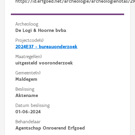
https://id.erfgoed.net/archeologie/archeologienotas/29
Archeoloog
De Logi & Hoorne bvba
Projectcode(s)
2024E37 - bureauonderzoek
Maatregel(en)
uitgesteld vooronderzoek
Gemeente(n)
Maldegem
Beslissing
Aktename
Datum beslissing
01-06-2024
Behandelaar
Agentschap Onroerend Erfgoed