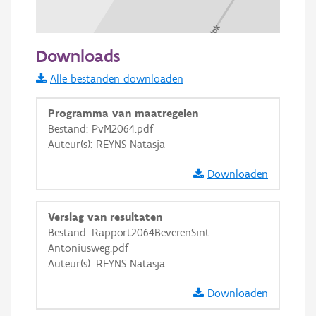
100 m
Downloads
Informatie Vlaanderen
Alle bestanden downloaden
i
Programma van maatregelen
Bestand: PvM2064.pdf
Auteur(s): REYNS Natasja
+
−
Downloaden
Verslag van resultaten
Bestand: Rapport2064BeverenSint-
Antoniusweg.pdf
Basis Lagen
Auteur(s): REYNS Natasja
OSM-Basiskaart
Downloaden
Ortho