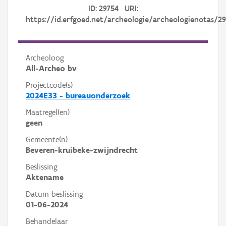
ID: 29754 URI:
https://id.erfgoed.net/archeologie/archeologienotas/2
Archeoloog
All-Archeo bv
Projectcode(s)
2024E33 - bureauonderzoek
Maatregel(en)
geen
Gemeente(n)
Beveren-kruibeke-zwijndrecht
Beslissing
Aktename
Datum beslissing
01-06-2024
Behandelaar