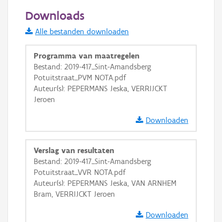
50 m
Downloads
Informatie Vlaanderen
Alle bestanden downloaden
i
Programma van maatregelen
Bestand: 2019-417_Sint-Amandsberg
Potuitstraat_PVM NOTA.pdf
+
−
Auteur(s): PEPERMANS Jeska, VERRIJCKT
Jeroen
Downloaden
Verslag van resultaten
Basis Lagen
Bestand: 2019-417_Sint-Amandsberg
Potuitstraat_VVR NOTA.pdf
OSM-Basiskaart
Auteur(s): PEPERMANS Jeska, VAN ARNHEM
Ortho
Bram, VERRIJCKT Jeroen
GRB-Basiskaart
Downloaden