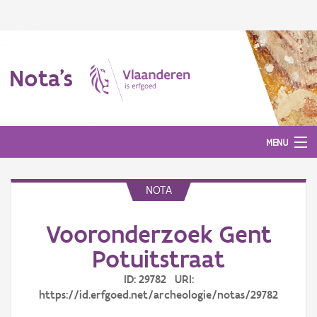
Nota's
MENU
NOTA
Nota's
Vooronderzoek Gent
Aanmelden
Potuitstraat
ID: 29782 URI:
https://id.erfgoed.net/archeologie/notas/29782