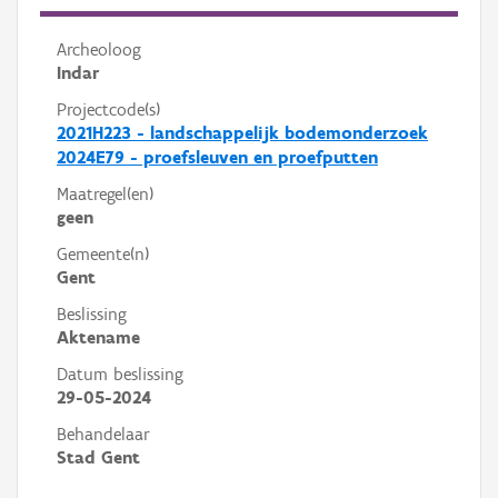
Archeoloog
Indar
Projectcode(s)
2021H223 - landschappelijk bodemonderzoek
2024E79 - proefsleuven en proefputten
Maatregel(en)
geen
Gemeente(n)
Gent
Beslissing
Aktename
Datum beslissing
29-05-2024
Behandelaar
Stad Gent