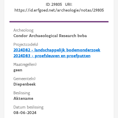
ID: 29805 URI:
https://id.erfgoed.net/archeologie/notas/29805
Archeoloog
Condor Archaeological Research bvba
Projectcode(s)
2024D82 - landschappelijk bodemonderzoek
2024D83 - proefsleuven en proefputten
Maatregel(en)
geen
Gemeente(n)
Diepenbeek
Beslissing
Aktename
Datum beslissing
08-06-2024