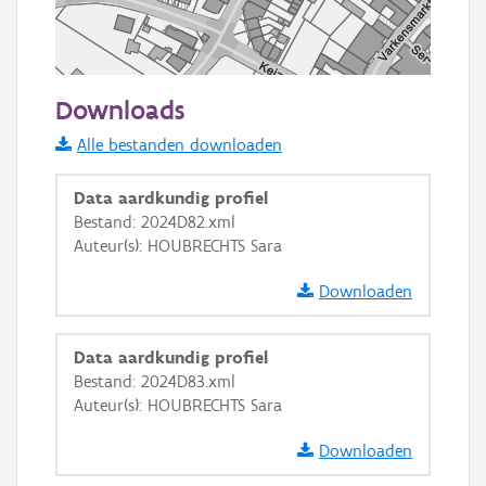
50 m
Downloads
Informatie Vlaanderen
Alle bestanden downloaden
i
Data aardkundig profiel
Bestand: 2024D82.xml
Auteur(s): HOUBRECHTS Sara
+
−
Downloaden
Data aardkundig profiel
Bestand: 2024D83.xml
Auteur(s): HOUBRECHTS Sara
Basis Lagen
Downloaden
OSM-Basiskaart