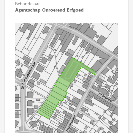
Behandelaar
Agentschap Onroerend Erfgoed