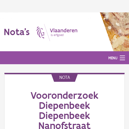
Nota's
MENU
NOTA
Nota's
Vooronderzoek
Aanmelden
Diepenbeek
Diepenbeek
Nanofstraat