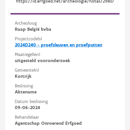
https://id.erfgoed.net/archeologie/notas/29807
Archeoloog
Raap België bvba
Projectcode(s)
2024D240 - proefsleuven en proefputten
Maatregel(en)
uitgesteld vooronderzoek
Gemeente(n)
Kortrijk
Beslissing
Aktename
Datum beslissing
09-06-2024
Behandelaar
Agentschap Onroerend Erfgoed