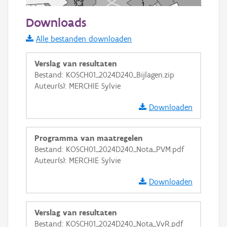
50 m
Downloads
Informatie Vlaanderen
Alle bestanden downloaden
i
Verslag van resultaten
Bestand: KOSCH01_2024D240_Bijlagen.zip
Auteur(s): MERCHIE Sylvie
+
−
Downloaden
Programma van maatregelen
Bestand: KOSCH01_2024D240_Nota_PVM.pdf
Auteur(s): MERCHIE Sylvie
Basis Lagen
Downloaden
OSM-Basiskaart
Ortho
Verslag van resultaten
GRB-Basiskaart
Bestand: KOSCH01_2024D240_Nota_VvR.pdf