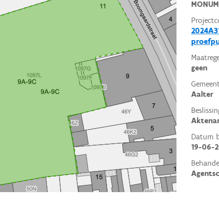
MONUM
Projectc
2024A31
proefp
Maatrege
geen
Gemeent
Aalter
Beslissin
Aktena
Datum be
19-06-
Behande
Agents