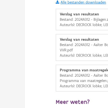
Alle bestanden downloaden
i
Verslag van resultaten
Bestand: 2024A312 - Bijlagen.
Auteur(s): DECROCK lobke, LE
+
−
Verslag van resultaten
Bestand: 2024A312 - Aalter B
VVR.pdf
Auteur(s): DECROCK lobke, LE
Basis Lagen
Programma van maatregel
OSM-Basiskaart
Bestand: 2024A312 - Aalter B
Ortho
Programma van maatregelen.
Auteur(s): DECROCK lobke, LE
GRB-Basiskaart
GRB-Basiskaart in grijsw
Meer weten?