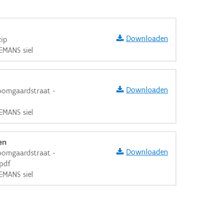
Downloaden
zip
EMANS siel
Downloaden
oomgaardstraat -
EMANS siel
en
Downloaden
oomgaardstraat -
pdf
EMANS siel
aarden