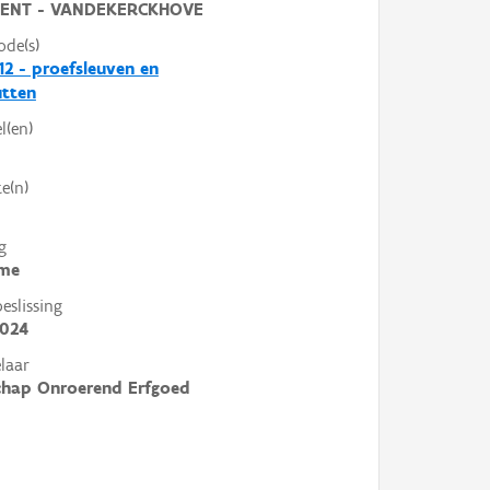
ENT - VANDEKERCKHOVE
ode(s)
2 - proefsleuven en
utten
l(en)
e(n)
g
me
slissing
2024
laar
chap Onroerend Erfgoed