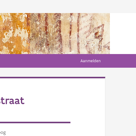
Aanmelden
traat
oog