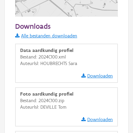
500 m
Downloads
Informatie Vlaanderen
Alle bestanden downloaden
i
Data aardkundig profiel
Bestand: 2024C100.xml
Auteur(s): HOUBRECHTS Sara
+
−
Downloaden
Foto aardkundig profiel
Bestand: 2024C100.zip
Auteur(s): DEVILLE Tom
Basis Lagen
Downloaden
OSM-Basiskaart
Ortho