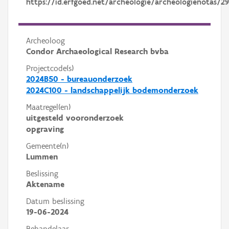
https://id.erfgoed.net/archeologie/archeologienotas/29
Archeoloog
Condor Archaeological Research bvba
Projectcode(s)
2024B50 - bureauonderzoek
2024C100 - landschappelijk bodemonderzoek
Maatregel(en)
uitgesteld vooronderzoek
opgraving
Gemeente(n)
Lummen
Beslissing
Aktename
Datum beslissing
19-06-2024
Behandelaar