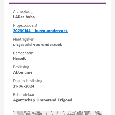
Archeoloog
LARes bvba
Projectcode(s)
2023C144 - bureauonderzoek
Maatregel(en)
uitgesteld vooronderzoek
Gemeente(n)
Herselt
Beslissing
Aktename
Datum beslissing
21-06-2024
Behandelaar
Agentschap Onroerend Erfgoed