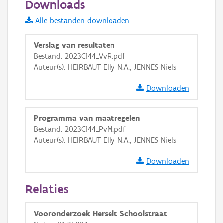
Downloads
Informatie Vlaanderen
Alle bestanden downloaden
i
Verslag van resultaten
Bestand: 2023C144_VvR.pdf
Auteur(s): HEIRBAUT Elly N.A., JENNES Niels
+
−
Downloaden
Programma van maatregelen
Bestand: 2023C144_PvM.pdf
Auteur(s): HEIRBAUT Elly N.A., JENNES Niels
Basis Lagen
Downloaden
OSM-Basiskaart
Ortho
Relaties
GRB-Basiskaart
Vooronderzoek Herselt Schoolstraat
GRB-Basiskaart in grijswaarden