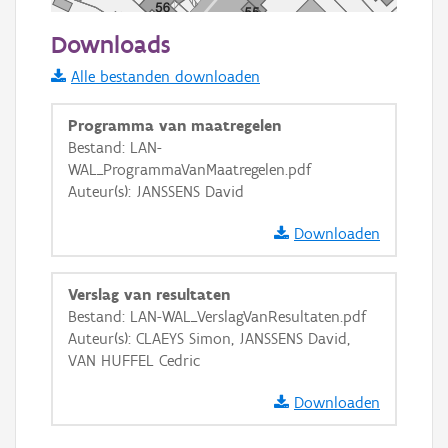
50 m
Downloads
Informatie Vlaanderen
Alle bestanden downloaden
i
Programma van maatregelen
Bestand: LAN-
WAL_ProgrammaVanMaatregelen.pdf
+
−
Auteur(s): JANSSENS David
Downloaden
Verslag van resultaten
Bestand: LAN-WAL_VerslagVanResultaten.pdf
Basis Lagen
Auteur(s): CLAEYS Simon, JANSSENS David,
VAN HUFFEL Cedric
OSM-Basiskaart
Ortho
Downloaden
GRB-Basiskaart