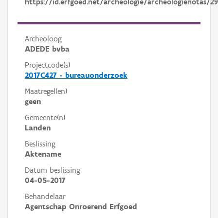
https://id.erfgoed.net/archeologie/archeologienotas/2
Archeoloog
ADEDE bvba
Projectcode(s)
2017C427 - bureauonderzoek
Maatregel(en)
geen
Gemeente(n)
Landen
Beslissing
Aktename
Datum beslissing
04-05-2017
Behandelaar
Agentschap Onroerend Erfgoed