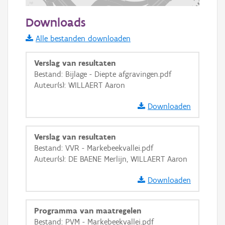
200 m
Downloads
Informatie Vlaanderen
Alle bestanden downloaden
i
Verslag van resultaten
Bestand: Bijlage - Diepte afgravingen.pdf
Auteur(s): WILLAERT Aaron
+
−
Downloaden
Verslag van resultaten
Bestand: VVR - Markebeekvallei.pdf
Auteur(s): DE BAENE Merlijn, WILLAERT Aaron
Basis Lagen
Downloaden
OSM-Basiskaart
Ortho
Programma van maatregelen
GRB-Basiskaart
Bestand: PVM - Markebeekvallei.pdf