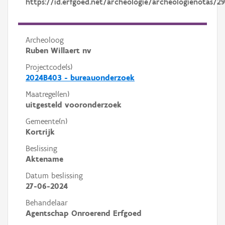
https://id.erfgoed.net/archeologie/archeologienotas/29
Archeoloog
Ruben Willaert nv
Projectcode(s)
2024B403 - bureauonderzoek
Maatregel(en)
uitgesteld vooronderzoek
Gemeente(n)
Kortrijk
Beslissing
Aktename
Datum beslissing
27-06-2024
Behandelaar
Agentschap Onroerend Erfgoed