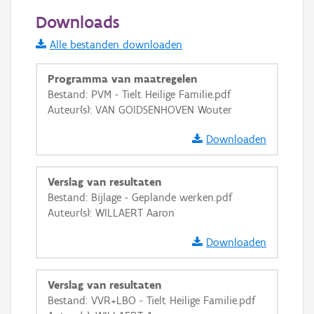
50 m
Downloads
Informatie Vlaanderen
Alle bestanden downloaden
i
Programma van maatregelen
Bestand: PVM - Tielt Heilige Familie.pdf
Auteur(s): VAN GOIDSENHOVEN Wouter
+
−
Downloaden
Verslag van resultaten
Bestand: Bijlage - Geplande werken.pdf
Auteur(s): WILLAERT Aaron
Basis Lagen
Downloaden
OSM-Basiskaart
Ortho
Verslag van resultaten
GRB-Basiskaart
Bestand: VVR+LBO - Tielt Heilige Familie.pdf