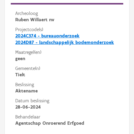
Archeoloog
Ruben Willaert nv
Projectcode(s)
2024C374 - bureauonderzoek
2024D87 - landschappelijk bodemonderzoek
Maatregel(en)
geen
Gemeente(n)
Tielt
Beslissing
Aktename
Datum beslissing
28-06-2024
Behandelaar
Agentschap Onroerend Erfgoed