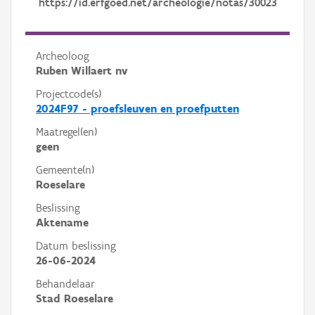
https://id.erfgoed.net/archeologie/notas/30023
Archeoloog
Ruben Willaert nv
Projectcode(s)
2024F97 - proefsleuven en proefputten
Maatregel(en)
geen
Gemeente(n)
Roeselare
Beslissing
Aktename
Datum beslissing
26-06-2024
Behandelaar
Stad Roeselare