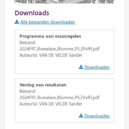
50 m
Downloads
Informatie Vlaanderen
Alle bestanden downloaden
i
Programma van maatregelen
Bestand:
2024F97_Roeselare_Blomme_PS_[PvM].pdf
+
−
Auteur(s): VAN DE VELDE Sander
Downloaden
Verslag van resultaten
Bestand:
Basis Lagen
2024F97_Roeselare_Blomme_PS_[VvR].pdf
Auteur(s): VAN DE VELDE Sander
OSM-Basiskaart
Ortho
Downloaden
GRB-Basiskaart