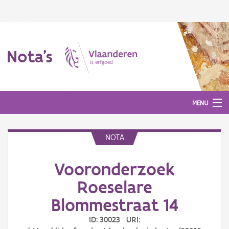
Nota's
MENU
NOTA
Nota's
Vooronderzoek
Aanmelden
Roeselare
Blommestraat 14
ID: 30023 URI: