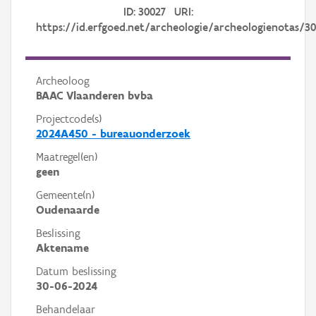
ID: 30027 URI:
https://id.erfgoed.net/archeologie/archeologienotas/3
Archeoloog
BAAC Vlaanderen bvba
Projectcode(s)
2024A450 - bureauonderzoek
Maatregel(en)
geen
Gemeente(n)
Oudenaarde
Beslissing
Aktename
Datum beslissing
30-06-2024
Behandelaar