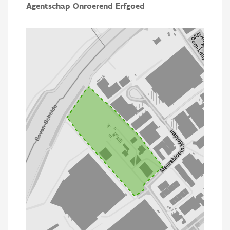
Agentschap Onroerend Erfgoed