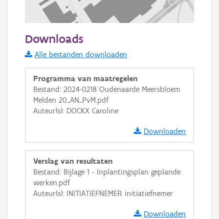
100 m
Downloads
Informatie Vlaanderen
Alle bestanden downloaden
i
Programma van maatregelen
Bestand: 2024-0218 Oudenaarde Meersbloem
Melden 20_AN_PvM.pdf
+
−
Auteur(s): DOCKX Caroline
Downloaden
Verslag van resultaten
Bestand: Bijlage 1 - Inplantingsplan geplande
Basis Lagen
werken.pdf
Auteur(s): INITIATIEFNEMER initiatiefnemer
OSM-Basiskaart
Ortho
Downloaden