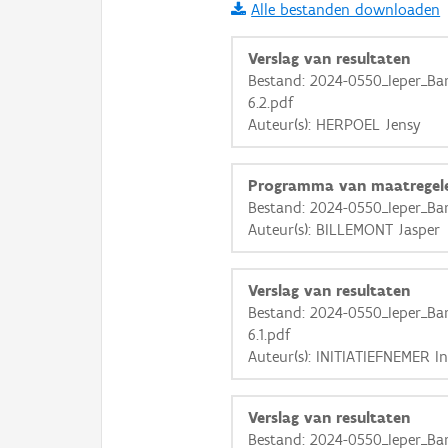
Alle bestanden downloaden
i
Verslag van resultaten
Bestand: 2024-0550_Ieper_Bar
6.2.pdf
+
−
Auteur(s): HERPOEL Jensy
Programma van maatregel
Bestand: 2024-0550_Ieper_Ba
Auteur(s): BILLEMONT Jasper
Basis Lagen
Verslag van resultaten
OSM-Basiskaart
Bestand: 2024-0550_Ieper_Bar
Ortho
6.1.pdf
Auteur(s): INITIATIEFNEMER In
GRB-Basiskaart
GRB-Basiskaart in grijsw
Verslag van resultaten
Bestand: 2024-0550_Ieper_Ba