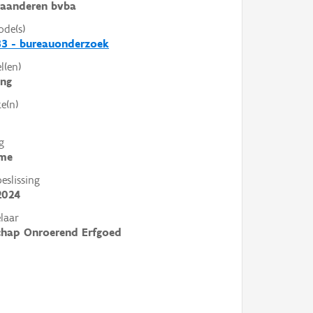
laanderen bvba
ode(s)
33 - bureauonderzoek
l(en)
ing
e(n)
g
me
slissing
2024
laar
chap Onroerend Erfgoed