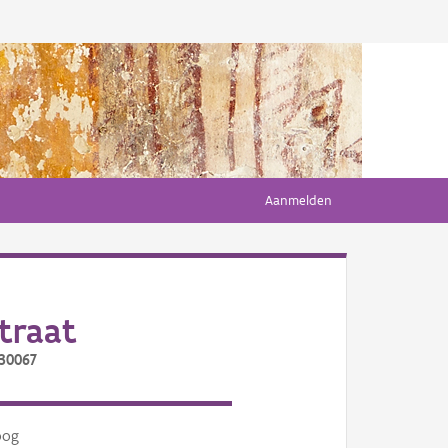
Aanmelden
traat
/30067
oog