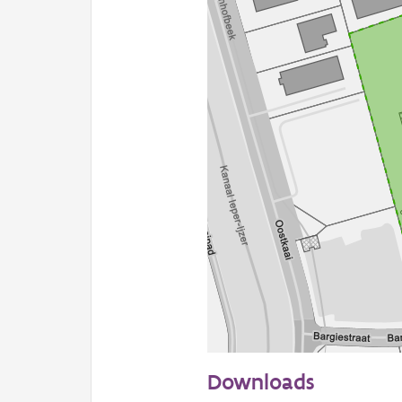
50 m
Downloads
Informatie Vlaanderen