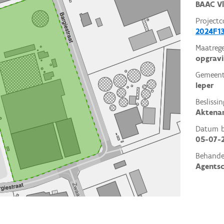
BAAC V
Projectc
2024F1
Maatrege
opgrav
Gemeent
Ieper
Beslissin
Aktena
Datum be
05-07-
Behande
Agents