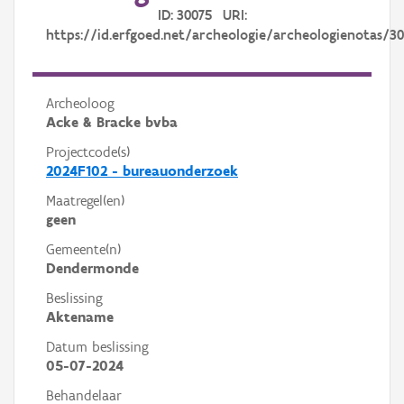
ID: 30075 URI:
https://id.erfgoed.net/archeologie/archeologienotas/3
Archeoloog
Acke & Bracke bvba
Projectcode(s)
2024F102 - bureauonderzoek
Maatregel(en)
geen
Gemeente(n)
Dendermonde
Beslissing
Aktename
Datum beslissing
05-07-2024
Behandelaar