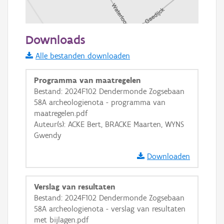
100 m
Downloads
Informatie Vlaanderen
Alle bestanden downloaden
i
Programma van maatregelen
Bestand: 2024F102 Dendermonde Zogsebaan
58A archeologienota - programma van
+
−
maatregelen.pdf
Auteur(s): ACKE Bert, BRACKE Maarten, WYNS
Gwendy
Downloaden
Basis Lagen
Verslag van resultaten
Bestand: 2024F102 Dendermonde Zogsebaan
OSM-Basiskaart
58A archeologienota - verslag van resultaten
Ortho
met bijlagen.pdf