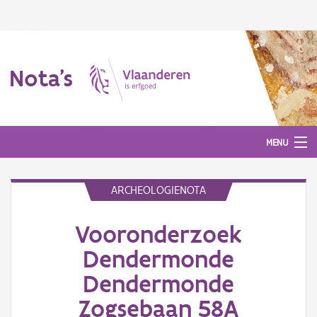
Nota's
MENU
ARCHEOLOGIENOTA
Nota's
Vooronderzoek
Aanmelden
Dendermonde
Dendermonde
Zogsebaan 58A