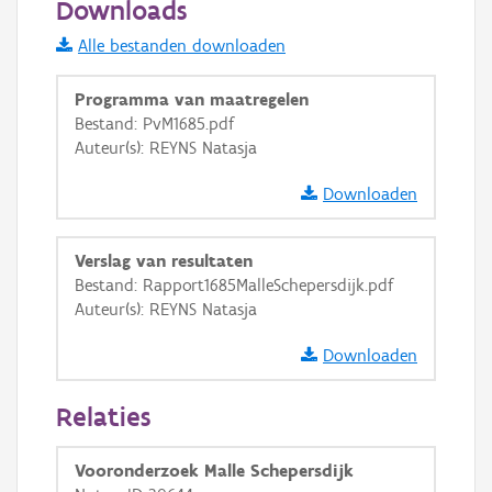
Downloads
Informatie Vlaanderen
Alle bestanden downloaden
i
Programma van maatregelen
Bestand: PvM1685.pdf
Auteur(s): REYNS Natasja
+
−
Downloaden
Verslag van resultaten
Bestand: Rapport1685MalleSchepersdijk.pdf
Auteur(s): REYNS Natasja
Basis Lagen
Downloaden
OSM-Basiskaart
Ortho
Relaties
GRB-Basiskaart
Vooronderzoek Malle Schepersdijk
GRB-Basiskaart in grijswaarden