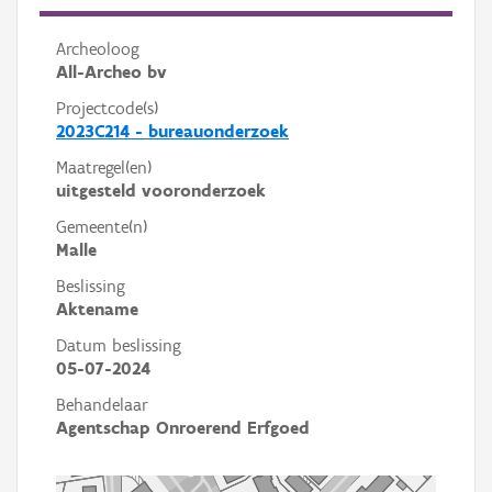
Archeoloog
All-Archeo bv
Projectcode(s)
2023C214 - bureauonderzoek
Maatregel(en)
uitgesteld vooronderzoek
Gemeente(n)
Malle
Beslissing
Aktename
Datum beslissing
05-07-2024
Behandelaar
Agentschap Onroerend Erfgoed