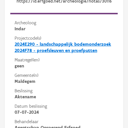
https://id.erfgoed.net/archeologie/notas/30116
Archeoloog
Indar
Projectcode(s)
2024E290 - landschappelijk bodemonderzoek
2024F78 - proefsleuven en proefputten
Maatregel(en)
geen
Gemeente(n)
Maldegem
Beslissing
Aktename
Datum beslissing
07-07-2024
Behandelaar
Agentschap Onroerend Erfgoed