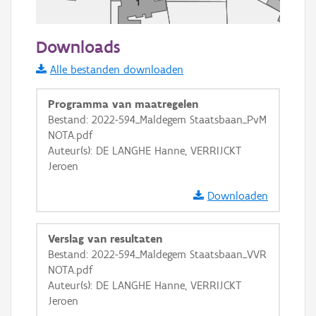
50 m
Downloads
Informatie Vlaanderen
Alle bestanden downloaden
i
Programma van maatregelen
Bestand: 2022-594_Maldegem Staatsbaan_PvM
NOTA.pdf
+
−
Auteur(s): DE LANGHE Hanne, VERRIJCKT
Jeroen
Downloaden
Verslag van resultaten
Basis Lagen
Bestand: 2022-594_Maldegem Staatsbaan_VVR
NOTA.pdf
OSM-Basiskaart
Auteur(s): DE LANGHE Hanne, VERRIJCKT
Ortho
Jeroen