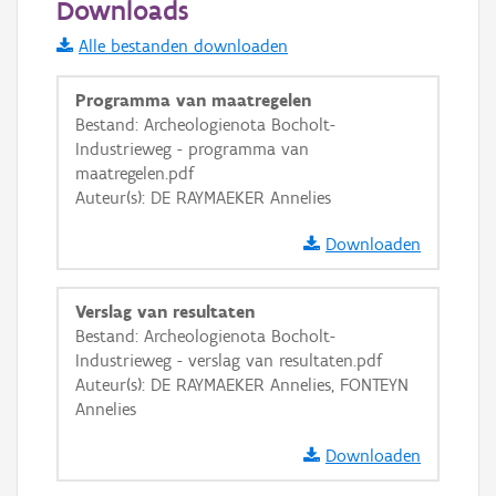
Downloads
Informatie Vlaanderen
Alle bestanden downloaden
i
Programma van maatregelen
Bestand: Archeologienota Bocholt-
Industrieweg - programma van
+
−
maatregelen.pdf
Auteur(s): DE RAYMAEKER Annelies
Downloaden
Verslag van resultaten
Basis Lagen
Bestand: Archeologienota Bocholt-
Industrieweg - verslag van resultaten.pdf
OSM-Basiskaart
Auteur(s): DE RAYMAEKER Annelies, FONTEYN
Ortho
Annelies
GRB-Basiskaart
Downloaden
GRB-Basiskaart in grijswaarden