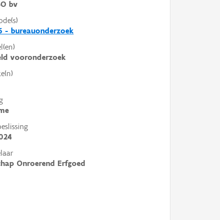
O bv
ode(s)
6 - bureauonderzoek
l(en)
eld vooronderzoek
e(n)
g
me
slissing
024
laar
chap Onroerend Erfgoed