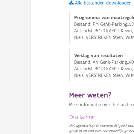
Alle bestanden downloaden
i
Programma van maatregel
Bestand: PM Genk-Parking_v0
Auteur(s): BOUCKAERT Kevin,
+
−
Niels, VERSTREKEN Stien, WIJ
Verslag van resultaten
Bestand: AN Genk-Parking_v0
Auteur(s): BOUCKAERT Kevin,
Niels, VERSTREKEN Stien, WIJ
Basis Lagen
OSM-Basiskaart
Meer weten?
Ortho
Meer informatie over het archeo
GRB-Basiskaart
Disclaimer
GRB-Basiskaart in grijsw
Het agentschap Onroerend Erfgoed publ
geval in en kan niet aansprakelijk ges