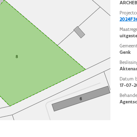
ARCHEB
Projectc
2024F3
Maatrege
uitgest
Gemeent
Genk
Beslissin
Aktena
Datum be
17-07-2
Behande
Agents