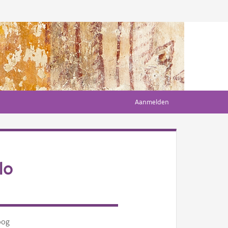
Aanmelden
lo
oog