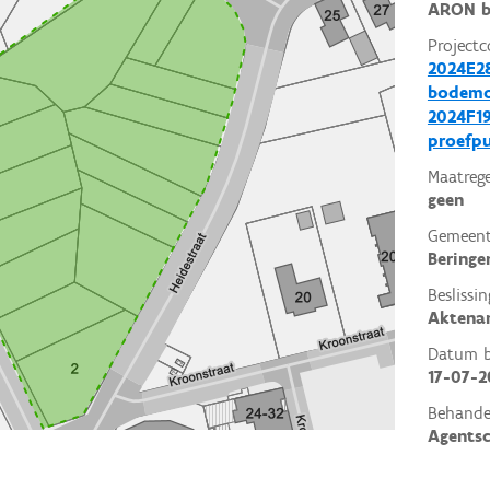
ARON b
Projectc
2024E28
bodemo
2024F19
proefp
Maatrege
geen
Gemeent
Beringe
Beslissin
Aktena
Datum be
17-07-2
Behande
Agents