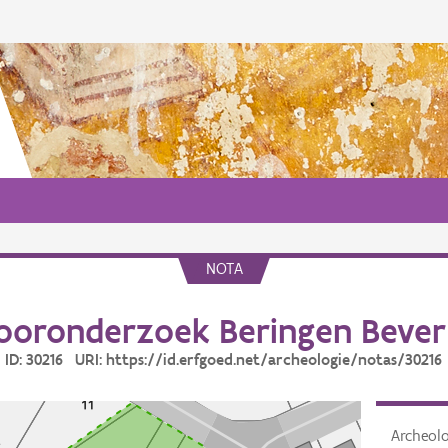
NOTA
ooronderzoek Beringen Bever
ID: 30216 URI: https://id.erfgoed.net/archeologie/notas/30216
Archeol