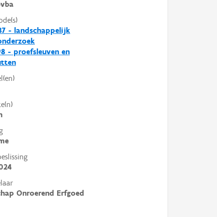
vba
ode(s)
7 - landschappelijk
nderzoek
8 - proefsleuven en
utten
l(en)
e(n)
n
g
me
slissing
024
laar
chap Onroerend Erfgoed