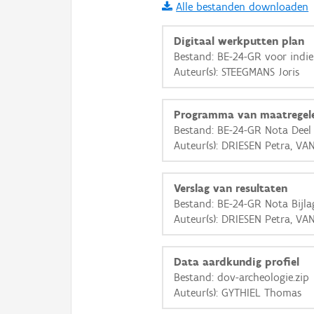
Alle bestanden downloaden
i
Digitaal werkputten plan
Bestand: BE-24-GR voor indie
Auteur(s): STEEGMANS Joris
+
−
Programma van maatregel
Bestand: BE-24-GR Nota Deel 
Auteur(s): DRIESEN Petra, V
Basis Lagen
Verslag van resultaten
Bestand: BE-24-GR Nota Bijla
OSM-Basiskaart
Auteur(s): DRIESEN Petra, V
Ortho
GRB-Basiskaart
Data aardkundig profiel
Bestand: dov-archeologie.zip
GRB-Basiskaart in grijsw
Auteur(s): GYTHIEL Thomas