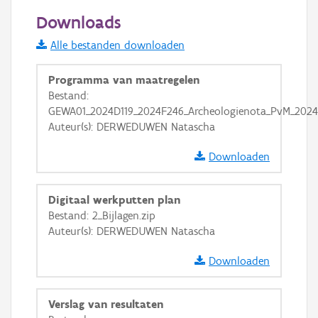
50 m
Downloads
Informatie Vlaanderen
Alle bestanden downloaden
i
Programma van maatregelen
Bestand:
GEWA01_2024D119_2024F246_Archeologienota_PvM_2024
+
−
Auteur(s): DERWEDUWEN Natascha
Downloaden
Digitaal werkputten plan
Bestand: 2_Bijlagen.zip
Basis Lagen
Auteur(s): DERWEDUWEN Natascha
OSM-Basiskaart
Downloaden
Ortho
GRB-Basiskaart
Verslag van resultaten