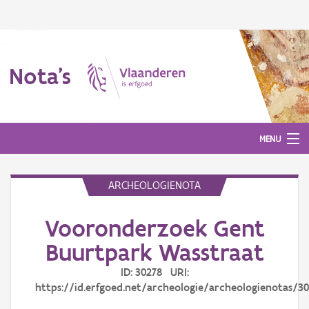
Nota's
MENU
ARCHEOLOGIENOTA
Nota's
Vooronderzoek Gent
Aanmelden
Buurtpark Wasstraat
ID: 30278 URI:
https://id.erfgoed.net/archeologie/archeologienotas/3