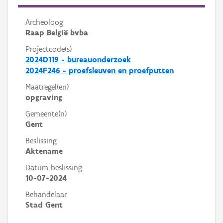
Archeoloog
Raap België bvba
Projectcode(s)
2024D119 - bureauonderzoek
2024F246 - proefsleuven en proefputten
Maatregel(en)
opgraving
Gemeente(n)
Gent
Beslissing
Aktename
Datum beslissing
10-07-2024
Behandelaar
Stad Gent