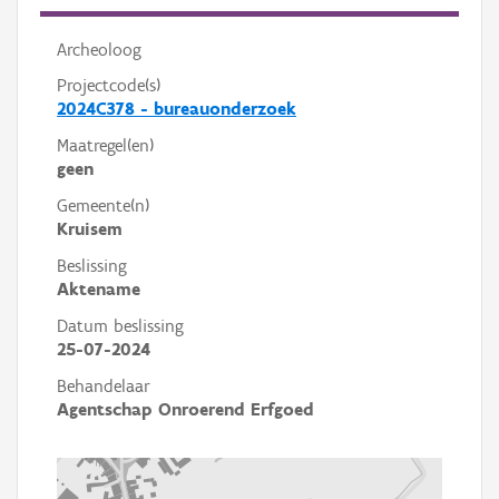
Archeoloog
Projectcode(s)
2024C378 - bureauonderzoek
Maatregel(en)
geen
Gemeente(n)
Kruisem
Beslissing
Aktename
Datum beslissing
25-07-2024
Behandelaar
Agentschap Onroerend Erfgoed