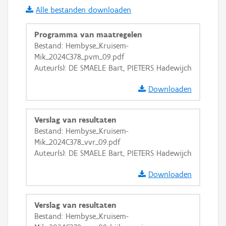
Alle bestanden downloaden
i
Programma van maatregelen
Bestand: Hembyse_Kruisem-
Mik_2024C378_pvm_09.pdf
+
−
Auteur(s): DE SMAELE Bart, PIETERS Hadewijch
Downloaden
Verslag van resultaten
Bestand: Hembyse_Kruisem-
Basis Lagen
Mik_2024C378_vvr_09.pdf
Auteur(s): DE SMAELE Bart, PIETERS Hadewijch
OSM-Basiskaart
Ortho
Downloaden
GRB-Basiskaart
Verslag van resultaten
GRB-Basiskaart in grijswaarden
Bestand: Hembyse_Kruisem-