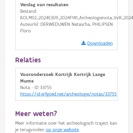
GRB-Basiskaart
Verslag van resultaten
Bestand:
GRB-Basiskaart in grijswaarden
KOLM02_2024E309_2024F141_Archeologienota_VvR_2024
Auteur(s): DERWEDUWEN Natascha, PHILIPSEN
Floris
Downloaden
Relaties
Vooronderzoek Kortrijk Kortrijk Lange
Munte
Nota - ID 33755
https://id.erfgoed.net/archeologie/notas/33755
Meer weten?
Meer informatie over het archeologisch traject kan
je terugvinden
op onze website
.