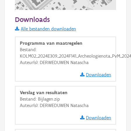
100 m
Downloads
Informatie Vlaanderen
Alle bestanden downloaden
i
Programma van maatregelen
Bestand:
KOLM02_2024E309_2024F141_Archeologienota_PvM_2024
+
−
Auteur(s): DERWEDUWEN Natascha
Downloaden
Verslag van resultaten
Bestand: Bijlagen.zip
Basis Lagen
Auteur(s): DERWEDUWEN Natascha
OSM-Basiskaart
Downloaden
Ortho