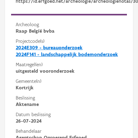
https://id.erfgoed.net/archeologie/archeologienotas/3
Archeoloog
Raap België bvba
Projectcode(s)
2024E309 - bureauonderzoek
2024F141 - landschappelijk bodemonderzoek
Maatregel(en)
uitgesteld vooronderzoek
Gemeente(n)
Kortrijk
Beslissing
Aktename
Datum beslissing
26-07-2024
Behandelaar
Agentschap Onroerend Erfgoed