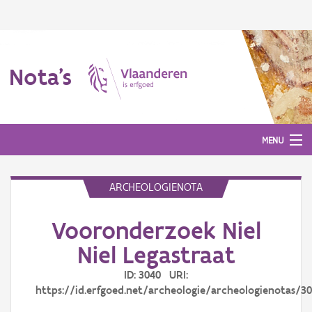
Nota's
MENU
ARCHEOLOGIENOTA
Nota's
Vooronderzoek Niel
Aanmelden
Niel Legastraat
ID: 3040 URI:
https://id.erfgoed.net/archeologie/archeologienotas/3