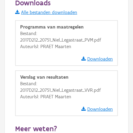
Downloads
Informatie Vlaanderen
Alle bestanden downloaden
i
Programma van maatregelen
Bestand:
2017D212_20751_Niel_Legastraat_PVM.pdf
+
−
Auteur(s): PRAET Maarten
Downloaden
Verslag van resultaten
Bestand:
Basis Lagen
2017D212_20751_Niel_Legastraat_VVR.pdf
Auteur(s): PRAET Maarten
OSM-Basiskaart
Ortho
Downloaden
GRB-Basiskaart
Meer weten?
GRB-Basiskaart in grijswaarden