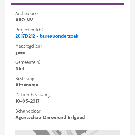
Archeoloog
ABO NV
Projectcode(s)
2017D212 - bureauonderzoek
Maatregel(en)
geen
Gemeente(n)
Niel
Beslissing
Aktename
Datum beslissing
10-05-2017
Behandelaar
Agentschap Onroerend Erfgoed