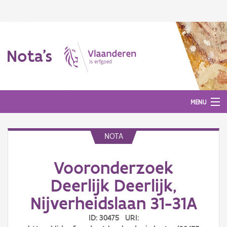
Nota's
MENU
NOTA
Nota's
Vooronderzoek
Aanmelden
Deerlijk Deerlijk,
Nijverheidslaan 31-31A
ID: 30475 URI: