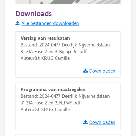
100 m
Downloads
Informatie Vlaanderen
Alle bestanden downloaden
i
Verslag van resultaten
Bestand: 2024-0477 Deerlijk Nijverheidslaan
31-31A Fase 2 en 3_Bijlage 6.1.pdf
+
−
Auteur(s): KRUG Camille
Downloaden
Programma van maatregelen
Bestand: 2024-0477 Deerlijk Nijverheidslaan
Basis Lagen
31-31A Fase 2 en 3_N_PvM.pdf
Auteur(s): KRUG Camille
OSM-Basiskaart
Ortho
Downloaden
GRB-Basiskaart