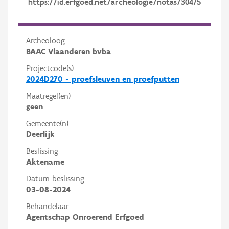
https://id.erfgoed.net/archeologie/notas/30475
Archeoloog
BAAC Vlaanderen bvba
Projectcode(s)
2024D270 - proefsleuven en proefputten
Maatregel(en)
geen
Gemeente(n)
Deerlijk
Beslissing
Aktename
Datum beslissing
03-08-2024
Behandelaar
Agentschap Onroerend Erfgoed