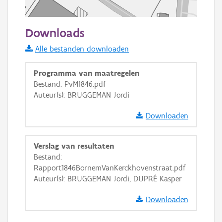
50 m
Downloads
Informatie Vlaanderen
Alle bestanden downloaden
i
Programma van maatregelen
Bestand: PvM1846.pdf
Auteur(s): BRUGGEMAN Jordi
+
−
Downloaden
Verslag van resultaten
Bestand:
Rapport1846BornemVanKerckhovenstraat.pdf
Basis Lagen
Auteur(s): BRUGGEMAN Jordi, DUPRÉ Kasper
OSM-Basiskaart
Downloaden
Ortho