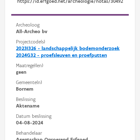
https://id.erfgoed.net/archeologie/notas/30492
Archeoloog
All-Archeo bv
Projectcode(s)
2023I326 - landschappelijk bodemonderzoek
2024G32 - proefsleuven en proefputten
Maatregel(en)
geen
Gemeente(n)
Bornem
Beslissing
Aktename
Datum beslissing
04-08-2024
Behandelaar
Agentschap Onroerend Erfgoed