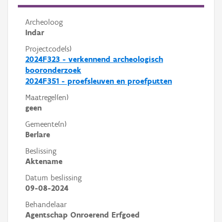
Archeoloog
Indar
Projectcode(s)
2024F323 - verkennend archeologisch
booronderzoek
2024F351 - proefsleuven en proefputten
Maatregel(en)
geen
Gemeente(n)
Berlare
Beslissing
Aktename
Datum beslissing
09-08-2024
Behandelaar
Agentschap Onroerend Erfgoed