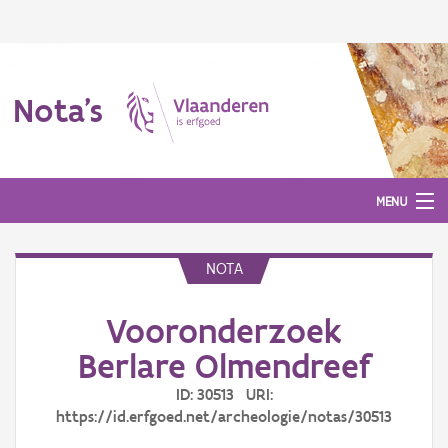
Nota's
MENU
NOTA
Nota's
Vooronderzoek
Aanmelden
Berlare Olmendreef
ID: 30513 URI:
https://id.erfgoed.net/archeologie/notas/30513