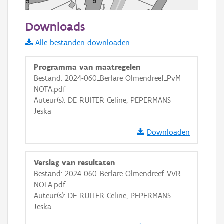
50 m
Downloads
Informatie Vlaanderen
Alle bestanden downloaden
i
Programma van maatregelen
Bestand: 2024-060_Berlare Olmendreef_PvM
NOTA.pdf
+
−
Auteur(s): DE RUITER Celine, PEPERMANS
Jeska
Downloaden
Verslag van resultaten
Basis Lagen
Bestand: 2024-060_Berlare Olmendreef_VVR
NOTA.pdf
OSM-Basiskaart
Auteur(s): DE RUITER Celine, PEPERMANS
Ortho
Jeska
GRB-Basiskaart