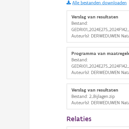
Alle bestanden downloaden
i
Verslag van resultaten
Bestand:
GEDRI01_2024E275_2024F142_
+
−
Auteur(s): DERWEDUWEN Natas
Programma van maatregel
Bestand:
GEDRI01_2024E275_2024F142_
Auteur(s): DERWEDUWEN Natas
Basis Lagen
OSM-Basiskaart
Verslag van resultaten
Ortho
Bestand: 2_Bijlagen.zip
Auteur(s): DERWEDUWEN Natas
GRB-Basiskaart
GRB-Basiskaart in grijsw
Relaties