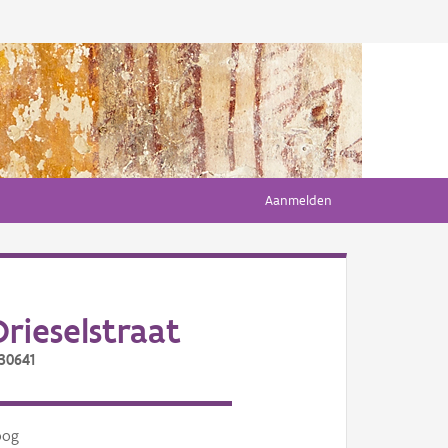
Aanmelden
ieselstraat
30641
oog