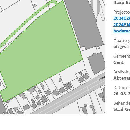
Raap Be
Projectc
2024E2
2024F14
bodemo
Maatrege
uitgest
Gemeent
Gent
Beslissin
Aktena
Datum be
26-08-
Behande
Stad G