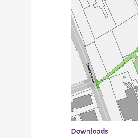
50 m
Downloads
Informatie Vlaanderen