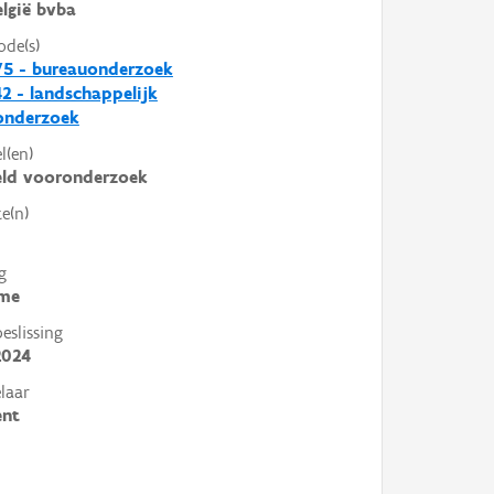
lgië bvba
ode(s)
75 - bureauonderzoek
2 - landschappelijk
nderzoek
l(en)
eld vooronderzoek
e(n)
g
me
slissing
2024
laar
ent