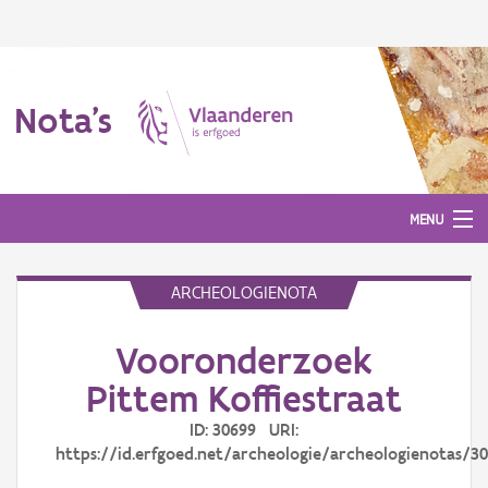
Nota's
MENU
ARCHEOLOGIENOTA
Nota's
Vooronderzoek
Aanmelden
Pittem Koffiestraat
ID: 30699 URI:
https://id.erfgoed.net/archeologie/archeologienotas/3