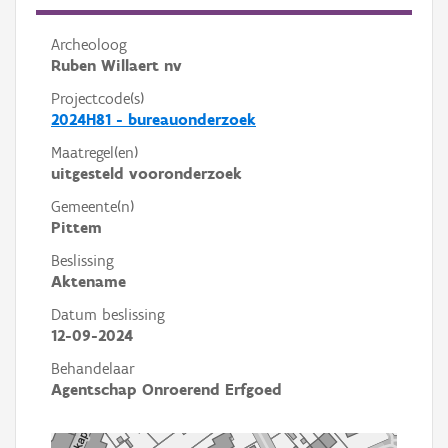
Archeoloog
Ruben Willaert nv
Projectcode(s)
2024H81 - bureauonderzoek
Maatregel(en)
uitgesteld vooronderzoek
Gemeente(n)
Pittem
Beslissing
Aktename
Datum beslissing
12-09-2024
Behandelaar
Agentschap Onroerend Erfgoed