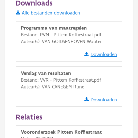
Downloads
Informatie Vlaanderen
Alle bestanden downloaden
i
Programma van maatregelen
Bestand: PVM - Pittem Koffiestraat.pdf
Auteur(s): VAN GOIDSENHOVEN Wouter
+
−
Downloaden
Verslag van resultaten
Bestand: VVR - Pittem Koffiestraat.pdf
Auteur(s): VAN CANEGEM Rune
Basis Lagen
Downloaden
OSM-Basiskaart
Ortho
Relaties
GRB-Basiskaart
Vooronderzoek Pittem Koffiestraat
GRB-Basiskaart in grijswaarden