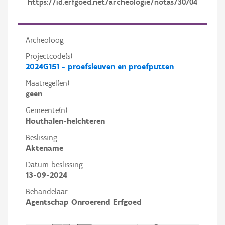
https://id.erfgoed.net/archeologie/notas/30704
Archeoloog
Projectcode(s)
2024G151 - proefsleuven en proefputten
Maatregel(en)
geen
Gemeente(n)
Houthalen-helchteren
Beslissing
Aktename
Datum beslissing
13-09-2024
Behandelaar
Agentschap Onroerend Erfgoed