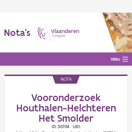
Nota's
MENU
NOTA
Nota's
Vooronderzoek
Aanmelden
Houthalen-Helchteren
Het Smolder
ID: 30704 URI: