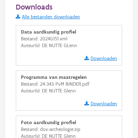
50 m
Downloads
Informatie Vlaanderen
Alle bestanden downloaden
i
Data aardkundig profiel
Bestand: 2024G151.xml
Auteur(s): DE NUTTE GLenn
+
−
Downloaden
Programma van maatregelen
Bestand: 24-343 PvM BINDER.pdf
Auteur(s): DE NUTTE Glenn
Basis Lagen
Downloaden
OSM-Basiskaart
Ortho
Foto aardkundig profiel
GRB-Basiskaart
Bestand: dov-archeologie.zip
Auteur(s): DE NUTTE Glenn
GRB-Basiskaart in grijswaarden