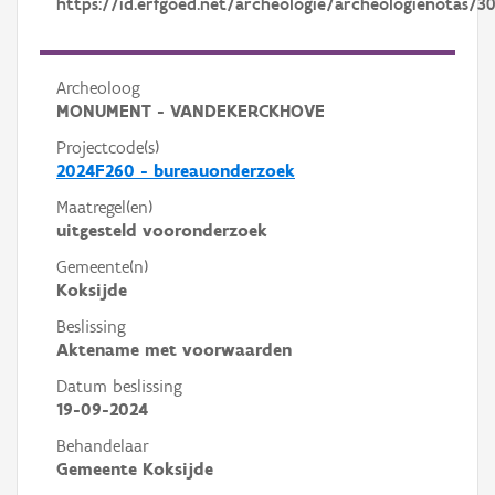
https://id.erfgoed.net/archeologie/archeologienotas/3
Archeoloog
MONUMENT - VANDEKERCKHOVE
Projectcode(s)
2024F260 - bureauonderzoek
Maatregel(en)
uitgesteld vooronderzoek
Gemeente(n)
Koksijde
Beslissing
Aktename met voorwaarden
Datum beslissing
19-09-2024
Behandelaar
Gemeente Koksijde