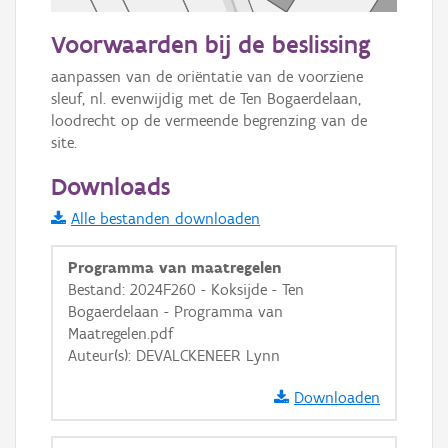
50 m
Voorwaarden bij de beslissing
Informatie Vlaanderen
aanpassen van de oriëntatie van de voorziene 
sleuf, nl. evenwijdig met de Ten Bogaerdelaan, 
i
loodrecht op de vermeende begrenzing van de 
site.
+
−
Downloads
Alle bestanden downloaden
Programma van maatregelen
Bestand: 2024F260 - Koksijde - Ten
Bogaerdelaan - Programma van
Basis Lagen
Maatregelen.pdf
Auteur(s): DEVALCKENEER Lynn
OSM-Basiskaart
Downloaden
Ortho
GRB-Basiskaart