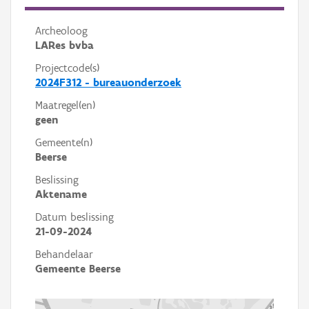
Archeoloog
LARes bvba
Projectcode(s)
2024F312 - bureauonderzoek
Maatregel(en)
geen
Gemeente(n)
Beerse
Beslissing
Aktename
Datum beslissing
21-09-2024
Behandelaar
Gemeente Beerse