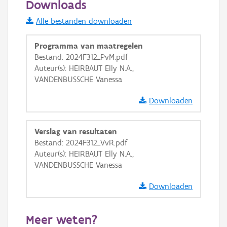
Downloads
Informatie Vlaanderen
Alle bestanden downloaden
i
Programma van maatregelen
Bestand: 2024F312_PvM.pdf
Auteur(s): HEIRBAUT Elly N.A.,
+
−
VANDENBUSSCHE Vanessa
Downloaden
Verslag van resultaten
Bestand: 2024F312_VvR.pdf
Basis Lagen
Auteur(s): HEIRBAUT Elly N.A.,
VANDENBUSSCHE Vanessa
OSM-Basiskaart
Ortho
Downloaden
GRB-Basiskaart
Meer weten?
GRB-Basiskaart in grijswaarden