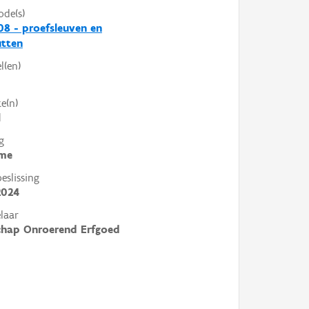
ode(s)
8 - proefsleuven en
utten
l(en)
e(n)
l
g
me
slissing
2024
laar
chap Onroerend Erfgoed