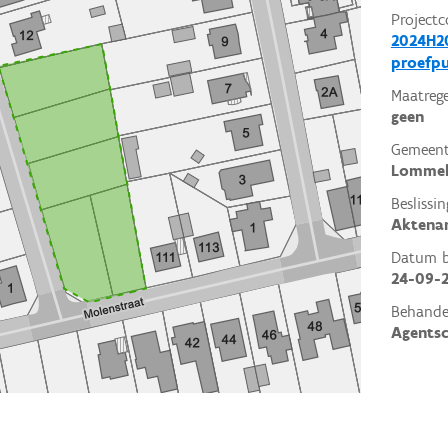
Projectc
2024H20
proefp
Maatrege
geen
Gemeent
Lomme
Beslissin
Aktena
Datum be
24-09-
Behande
Agents