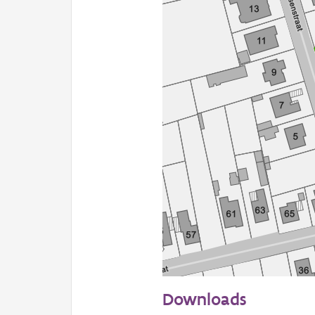
50 m
Downloads
Informatie Vlaanderen