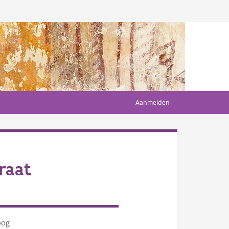
Aanmelden
raat
oog