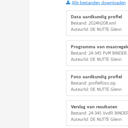
Alle bestanden downloaden
i
Data aardkundig profiel
Bestand: 2024H208.xml
Auteur(s): DE NUTTE Glenn
+
−
Programma van maatregel
Bestand: 24-345 PvM BINDER.
Auteur(s): DE NUTTE Glenn
Basis Lagen
Foto aardkundig profiel
Bestand: profielfoto.zip
OSM-Basiskaart
Auteur(s): DE NUTTE Glenn
Ortho
GRB-Basiskaart
Verslag van resultaten
Bestand: 24-345 VvdR BINDE
GRB-Basiskaart in grijsw
Auteur(s): DE NUTTE Glenn