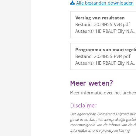
Alle bestanden downloaden
i
Verslag van resultaten
Bestand: 2024H56_VvR.pdf
Auteur(s): HEIRBAUT Elly N.A.
+
−
Programma van maatregel
Bestand: 2024H56_PvM.pdf
Auteur(s): HEIRBAUT Elly N.A.
Basis Lagen
Meer weten?
OSM-Basiskaart
Meer informatie over het archeo
Ortho
Disclaimer
GRB-Basiskaart
Het agentschap Onroerend Erfgoed publ
geval in en kan niet aansprakelijk ges
GRB-Basiskaart in grijsw
rechtmatigheid van de inhoud van de d
informatie in onze privacyverklaring.