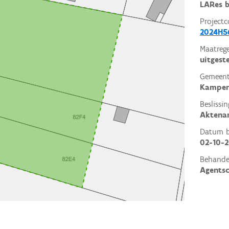
LARes 
Projectc
2024H5
Maatrege
uitgest
Gemeent
Kampen
Beslissin
Aktena
Datum be
02-10-
Behande
Agents