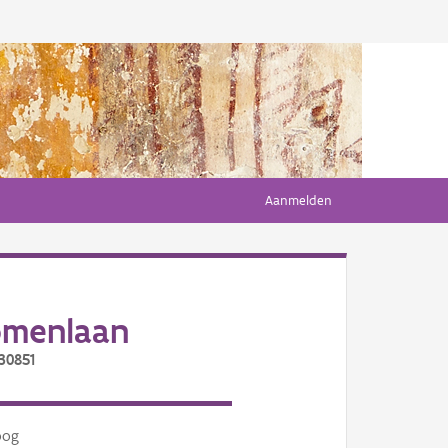
Aanmelden
omenlaan
30851
oog