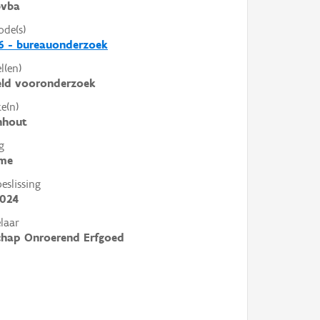
bvba
ode(s)
6 - bureauonderzoek
l(en)
eld vooronderzoek
e(n)
hout
g
me
slissing
2024
laar
chap Onroerend Erfgoed