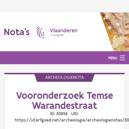
Nota's
MENU
ARCHEOLOGIENOTA
Nota's
Vooronderzoek Temse
Aanmelden
Warandestraat
ID: 30856 URI:
https://id.erfgoed.net/archeologie/archeologienotas/3