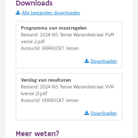
Downloads
Informatie Vlaanderen
Alle bestanden downloaden
i
Programma van maatregelen
Bestand: 2024-165 Temse Warandestraat PvM
versie 2.pdf
+
−
Auteur(s): VERRIJCKT Jeroen
Downloaden
Verslag van resultaten
Bestand: 2024-165 Temse Warandestraat VVR
Basis Lagen
(versie 2).pdf
Auteur(s): VERRIJCKT Jeroen
OSM-Basiskaart
Ortho
Downloaden
GRB-Basiskaart
Meer weten?
GRB-Basiskaart in grijswaarden