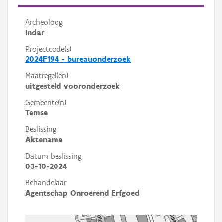
Archeoloog
Indar
Projectcode(s)
2024F194 - bureauonderzoek
Maatregel(en)
uitgesteld vooronderzoek
Gemeente(n)
Temse
Beslissing
Aktename
Datum beslissing
03-10-2024
Behandelaar
Agentschap Onroerend Erfgoed